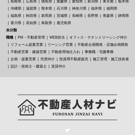
島根県
広島県
徳島県
愛媛県
愛知県
新潟県
東京都
栃木県
沖縄県
滋賀県
熊本県
石川県
神奈川県
福井県
福岡県
福島県
秋田県
群馬県
茨城県
長崎県
長野県
青森県
静岡県
香川県
高知県
鳥取県
鹿児島県
未分類
職種
PM・不動産管理
WEB担当
オフィス・テナントリーシング仲介
リフォーム提案営業
リーシング営業
不動産企画開発・店舗企画開発
不動産営業・建築営業
不動産用地仕入れ
事務職・宅建事務
企画・提案営業
売買仲介
投資用不動産販売
施工管理・施工技術者
設計・技術士・建築士
賃貸仲介
Twitter