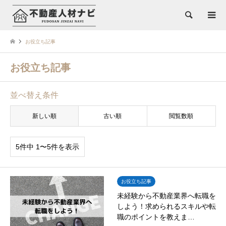
検索
お役立ち記事
お役立ち記事
並べ替え条件
新しい順
古い順
閲覧数順
5件中 1〜5件を表示
お役立ち記事
未経験から不動産業界へ転職を
しよう！求められるスキルや転
職のポイントを教えま…