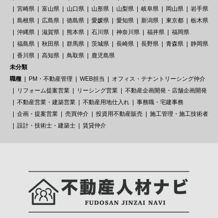
宮崎県
富山県
山口県
山形県
山梨県
岐阜県
岡山県
岩手県
島根県
広島県
徳島県
愛媛県
愛知県
新潟県
東京都
栃木県
沖縄県
滋賀県
熊本県
石川県
神奈川県
福井県
福岡県
福島県
秋田県
群馬県
茨城県
長崎県
長野県
青森県
静岡県
香川県
高知県
鳥取県
鹿児島県
未分類
職種
PM・不動産管理
WEB担当
オフィス・テナントリーシング仲介
リフォーム提案営業
リーシング営業
不動産企画開発・店舗企画開発
不動産営業・建築営業
不動産用地仕入れ
事務職・宅建事務
企画・提案営業
売買仲介
投資用不動産販売
施工管理・施工技術者
設計・技術士・建築士
賃貸仲介