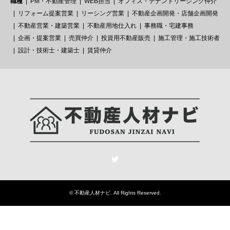
職種
PM・不動産管理
WEB担当
オフィス・テナントリーシング仲介
リフォーム提案営業
リーシング営業
不動産企画開発・店舗企画開発
不動産営業・建築営業
不動産用地仕入れ
事務職・宅建事務
企画・提案営業
売買仲介
投資用不動産販売
施工管理・施工技術者
設計・技術士・建築士
賃貸仲介
Twitter
©
不動産人材ナビ
. All Rights Reserved.